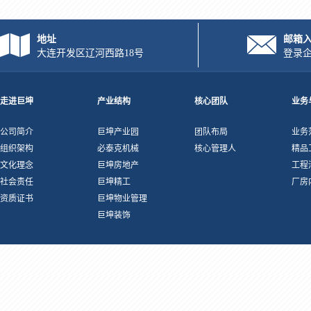
地址
邮箱
大连开发区辽河西路18号
登录
走进巨坤
产业结构
核心团队
业务
公司简介
巨坤产业园
团队布局
业务
组织架构
必泰克机械
核心管理人
精品
文化理念
巨坤房地产
工程
社会责任
巨坤精工
厂房
资质证书
巨坤物业管理
巨坤装饰