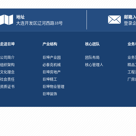
地址
邮箱
大连开发区辽河西路18号
登录
走进巨坤
产业结构
核心团队
业务
公司简介
巨坤产业园
团队布局
业务
组织架构
必泰克机械
核心管理人
精品
文化理念
巨坤房地产
工程
社会责任
巨坤精工
厂房
资质证书
巨坤物业管理
巨坤装饰